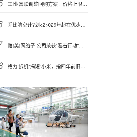
工!业富联调整回购方案：价格上限提升至75元/股
乔比航空计?划<2>026年起在优步应用程序上线直升机与水上飞机出行服务
恺{英}网络子;公司荣获“磐石行动”多项表彰
格力;拆机“揭短”小米，指四年前旧款仍胜对方新品